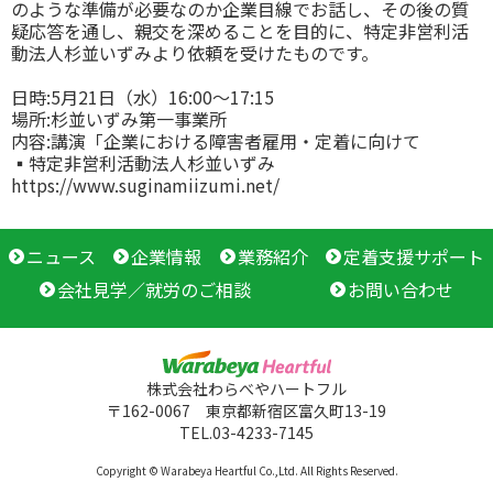
のような準備が必要なのか企業目線でお話し、その後の質
疑応答を通し、親交を深めることを目的に、特定非営利活
動法人杉並いずみより依頼を受けたものです。
日時:5月21日（水）16:00～17:15
場所:杉並いずみ第一事業所
内容:講演「企業における障害者雇用・定着に向けて
▪特定非営利活動法人杉並いずみ
https://www.suginamiizumi.net/
ニュース
企業情報
業務紹介
定着支援サポート
会社見学／就労のご相談
お問い合わせ
株式会社わらべやハートフル
〒162-0067 東京都新宿区富久町13-19
TEL.03-4233-7145
Copyright © Warabeya Heartful Co.,Ltd. All Rights Reserved.